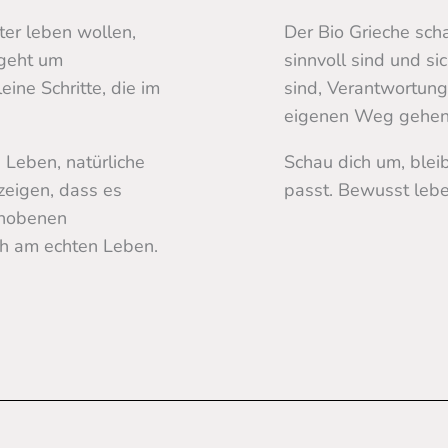
ster leben wollen,
Der Bio Grieche scha
 geht um
sinnvoll sind und si
ine Schritte, die im
sind, Verantwortun
eigenen Weg gehen
 Leben, natürliche
Schau dich um, bleib
zeigen, dass es
passt. Bewusst lebe
rhobenen
ah am echten Leben.